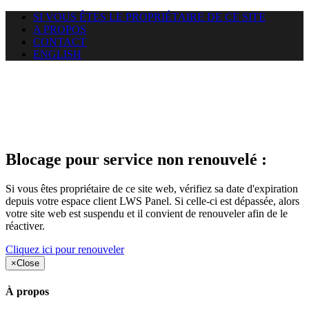
SI VOUS ÊTES LE PROPRIÉTAIRE DE CE SITE
A PROPOS
CONTACT
ENGLISH
Le site web amisdecalairis.com
auquel vous essayez d’accéder
est suspendu
Blocage pour service non renouvelé :
Si vous êtes propriétaire de ce site web, vérifiez sa date d'expiration
depuis votre espace client LWS Panel. Si celle-ci est dépassée, alors
votre site web est suspendu et il convient de renouveler afin de le
réactiver.
Cliquez ici pour renouveler
×
Close
À propos