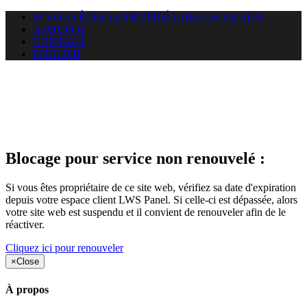
SI VOUS ÊTES LE PROPRIÉTAIRE DE CE SITE
A PROPOS
CONTACT
ENGLISH
Le site web amisdecalairis.com
auquel vous essayez d’accéder
est suspendu
Blocage pour service non renouvelé :
Si vous êtes propriétaire de ce site web, vérifiez sa date d'expiration
depuis votre espace client LWS Panel. Si celle-ci est dépassée, alors
votre site web est suspendu et il convient de renouveler afin de le
réactiver.
Cliquez ici pour renouveler
×
Close
À propos