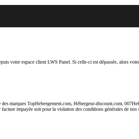
auquel vous essayez d’accéder es
depuis votre espace client LWS Panel. Si celle-ci est dépassée, alors votre
taire des marques TopHebergement.com, Hébergeur-discount.com, 007H
ur facture impayée soit pour la violation des conditions générales de nos 