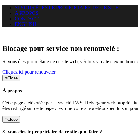
SI VOUS ÊTES LE PROPRIÉTAIRE DE CE SITE
A PROPOS
CONTACT
ENGLISH
Le site web amisdecalairis.com 
Blocage pour service non renouvelé :
Si vous êtes propriétaire de ce site web, vérifiez sa date d'expiration 
Cliquez ici pour renouveler
×
Close
À propos
Cette page a été créée par la société LWS, Hébergeur web proprié
êtes redirigé sur cette page c’est que votre site a été suspendu soit po
×
Close
Si vous êtes le propriétaire de ce site quoi faire ?