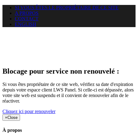
SI VOUS ÊTES LE PROPRIÉTAIRE DE CE SITE
A PROPOS
CONTACT
ENGLISH
Le site web amisdecalairis.com
auquel vous essayez d’accéder
est suspendu
Blocage pour service non renouvelé :
Si vous êtes propriétaire de ce site web, vérifiez sa date d'expiration
depuis votre espace client LWS Panel. Si celle-ci est dépassée, alors
votre site web est suspendu et il convient de renouveler afin de le
réactiver.
Cliquez ici pour renouveler
×
Close
À propos